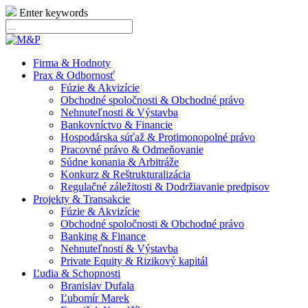
Enter keywords
Firma & Hodnoty
Prax & Odbornosť
Fúzie & Akvizície
Obchodné spoločnosti & Obchodné právo
Nehnuteľnosti & Výstavba
Bankovníctvo & Financie
Hospodárska súťaž & Protimonopolné právo
Pracovné právo & Odmeňovanie
Súdne konania & Arbitráže
Konkurz & Reštrukturalizácia
Regulačné záležitosti & Dodržiavanie predpisov
Projekty & Transakcie
Fúzie & Akvizície
Obchodné spoločnosti & Obchodné právo
Banking & Finance
Nehnuteľnosti & Výstavba
Private Equity & Rizikový kapitál
Ľudia & Schopnosti
Branislav Dufala
Ľubomír Marek