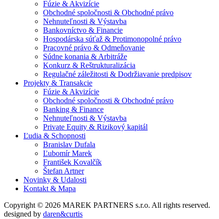
Fúzie & Akvizície
Obchodné spoločnosti & Obchodné právo
Nehnuteľnosti & Výstavba
Bankovníctvo & Financie
Hospodárska súťaž & Protimonopolné právo
Pracovné právo & Odmeňovanie
Súdne konania & Arbitráže
Konkurz & Reštrukturalizácia
Regulačné záležitosti & Dodržiavanie predpisov
Projekty & Transakcie
Fúzie & Akvizície
Obchodné spoločnosti & Obchodné právo
Banking & Finance
Nehnuteľnosti & Výstavba
Private Equity & Rizikový kapitál
Ľudia & Schopnosti
Branislav Dufala
Ľubomír Marek
František Kovalčík
Štefan Artner
Novinky & Udalosti
Kontakt & Mapa
Copyright © 2026 MAREK PARTNERS s.r.o. All rights reserved.
designed by
daren&curtis